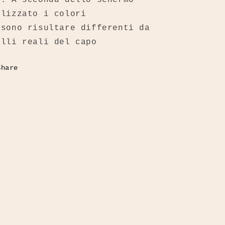
ilizzato i colori
ssono risultare differenti da
elli reali del capo
Share