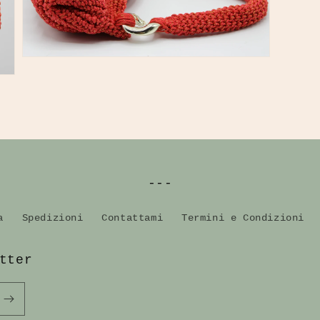
dei
contenuti
multimediali
nella
modalità
galleria
---
a
Spedizioni
Contattami
Termini e Condizioni
tter