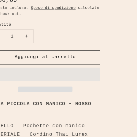
ezzo
80,00
oste incluse.
Spese di spedizione
calcolate
check-out.
stino
ntità
Diminuisci
Aumenta
uantità
quantità
per
per
Aggiungi al carrello
Lara
Lara
Piccola
Piccola
con
con
Manico
Manico
-
Rosso
Rosso
Oro
Oro
RA PICCOLA CON MANICO - ROSSO
O
DELLO
Pochette con manico
TERIALE
Cordino Thai Lurex