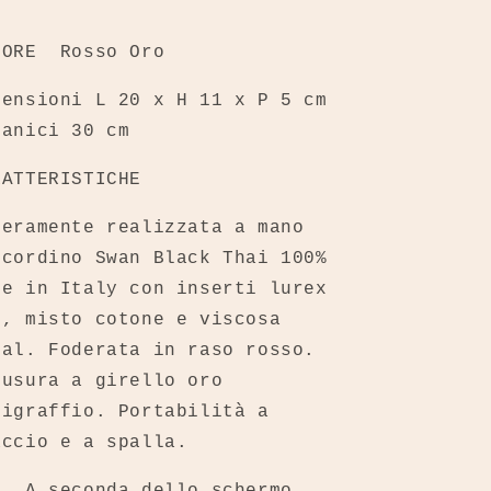
o
LORE Rosso Oro
mensioni L 20 x H 11 x P 5 cm
Manici 30 cm
RATTERISTICHE
teramente realizzata a mano
 cordino Swan Black Thai 100%
de in Italy con inserti lurex
o, misto cotone e viscosa
tal. Foderata in raso rosso.
iusura a girello oro
tigraffio. Portabilità a
accio e a spalla.
B. A seconda dello schermo