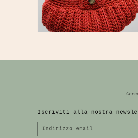
12
dei
contenuti
multimediali
nella
modalità
galleria
Cerc
Iscriviti alla nostra newsle
Indirizzo email