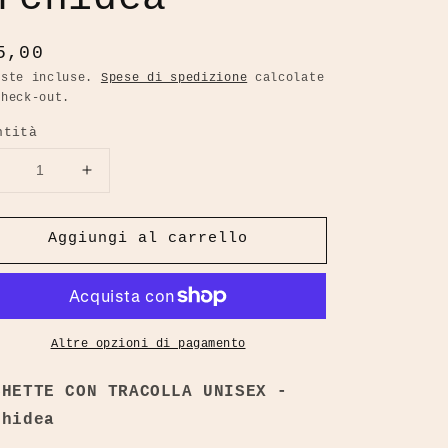
ezzo
5,00
oste incluse.
Spese di spedizione
calcolate
check-out.
stino
ntità
Diminuisci
Aumenta
uantità
quantità
per
per
Aggiungi al carrello
Pochette
Pochette
con
con
racolla
tracolla
Unisex
Unisex
-
Orchidea
Altre opzioni di pagamento
Orchidea
CHETTE CON TRACOLLA UNISEX -
chidea