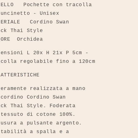
DELLO
Pochette con tracolla
 uncinetto - Unisex
TERIALE
Cordino Swan
ack Thai Style
LORE Orchidea
mensioni L 20x H 21x P 5cm -
acolla regolabile fino a 120cm
RATTERISTICHE
teramente realizzata a mano
 cordino Cordino Swan
ack Thai Style. Foderata
 tessuto di cotone 100%.
iusura a pulsante argento.
rtabilità a spalla e a