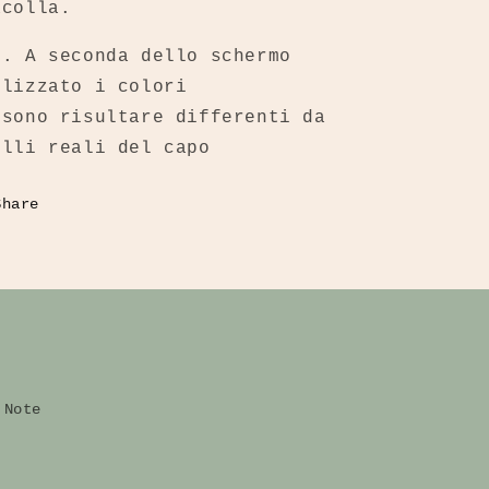
acolla.
B. A seconda dello schermo
ilizzato i colori
ssono risultare differenti da
elli reali del capo
Share
Note