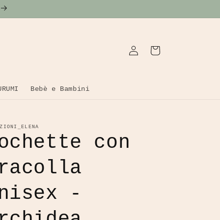
Accedi
Carrello
URUMI
Bebè e Bambini
ZIONI_ELENA
ochette con
racolla
nisex -
rchidea